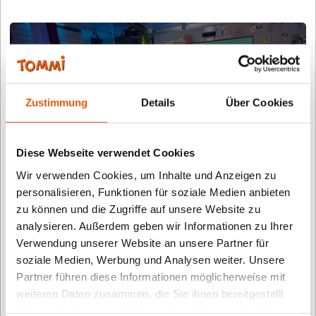
Zustimmung
Details
Über Cookies
Gewinner 2021
Diese Webseite verwendet Cookies
Wir verwenden Cookies, um Inhalte und Anzeigen zu
Nach ausgiebigen Tests: Über 1.600 Kinder
personalisieren, Funktionen für soziale Medien anbieten
und Jugendliche haben in…
zu können und die Zugriffe auf unsere Website zu
analysieren. Außerdem geben wir Informationen zu Ihrer
Verwendung unserer Website an unsere Partner für
soziale Medien, Werbung und Analysen weiter. Unsere
Partner führen diese Informationen möglicherweise mit
weiteren Daten zusammen, die Sie ihnen bereitgestellt
haben oder die sie im Rahmen Ihrer Nutzung der Dienste