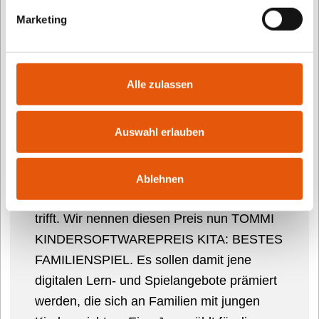
Marketing
TOMMI Kindersoftwarepreis
Kita: Bestes Familienspiel
Alle zulassen
Seit 2002 gibt es beim TOMMI
Auswahl erlauben
Kindersoftwarepreis den Sonderpreis
Kindergarten & Vorschule, der jährlich aus
dem großen Angebot von digitalen
Ablehnen
Lernspielen für junge Kinder ein Auswahl
trifft. Wir nennen diesen Preis nun TOMMI
KINDERSOFTWAREPREIS KITA: BESTES
FAMILIENSPIEL. Es sollen damit jene
digitalen Lern- und Spielangebote prämiert
werden, die sich an Familien mit jungen