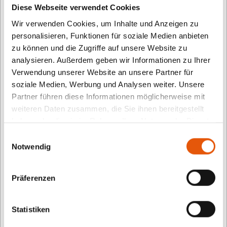
KINDERSOFTWAREPREIS KITA?
Diese Webseite verwendet Cookies
Wir verwenden Cookies, um Inhalte und Anzeigen zu
Kinder wachsen von Geburt an mit digitalen Medien
personalisieren, Funktionen für soziale Medien anbieten
heran. Das Smartphone der Eltern ist schon für
zu können und die Zugriffe auf unsere Website zu
analysieren. Außerdem geben wir Informationen zu Ihrer
Einjährige ein Alltagsgegenstand. Kinder sind von
Verwendung unserer Website an unsere Partner für
digitalen Medien fasziniert, denn bewegte Bilder und
soziale Medien, Werbung und Analysen weiter. Unsere
Musik wecken ihre Neugier auf natürliche Art und
Partner führen diese Informationen möglicherweise mit
Weise.
weiteren Daten zusammen, die Sie ihnen bereitgestellt
haben oder die sie im Rahmen Ihrer Nutzung der Dienste
Der TOMMI macht auf gute Angebote für diese
gesammelt haben.
Einwilligungsauswahl
sensible Altersgruppe aufmerksam.
Notwendig
2024 wurden erstmals drei Preise für diese
Präferenzen
Kategorie vergeben.
Die aktuellen Gewinner finden
Sie hier.
Statistiken