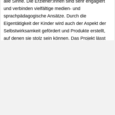
alle Sinne. Die Erzieher:innen sind sehr engagiert
und verbinden vielfältige medien- und
sprachpädagogische Ansätze. Durch die
Eigentätigkeit der Kinder wird auch der Aspekt der
Selbstwirksamkeit gefördert und Produkte erstellt,
auf denen sie stolz sein können. Das Projekt lässt
sich gut auf andere Kitas übertragen.
3. Platz: Käthe-Luther Kinderhaus &
Familienzentrum/Singen
Das Käthe-Luther Kinderhaus & Familienzentrum
zeigt, dass die Beteiligung aller Bildungspartner bei
der Einführung digitaler Medien in der Kita ein
zentrales Moment für das Gelingen ist. Nicht nur das
Team benötigt ausreichend Zeit , um sich mit der