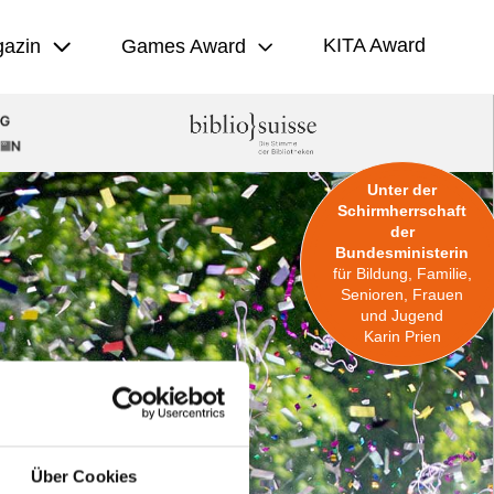
KITA Award
azin
Games Award
Unter der
Schirmherrschaft
der
Bundesministerin
für Bildung, Familie,
Senioren, Frauen
und Jugend
Karin Prien
Über Cookies