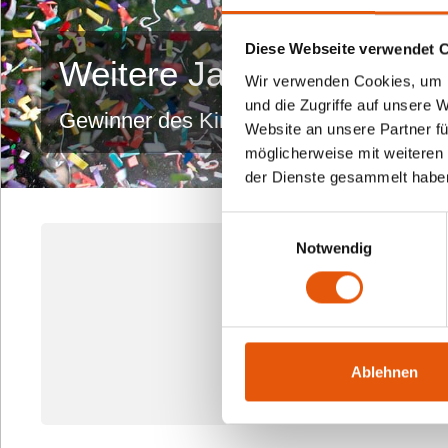
Diese Webseite verwendet 
Weitere Jahre
Wir verwenden Cookies, um I
und die Zugriffe auf unsere 
Gewinner des Kindersoftwarepreis in d
Website an unsere Partner fü
möglicherweise mit weiteren
der Dienste gesammelt habe
Einwilligungsauswahl
Notwendig
Ablehnen
In den komm