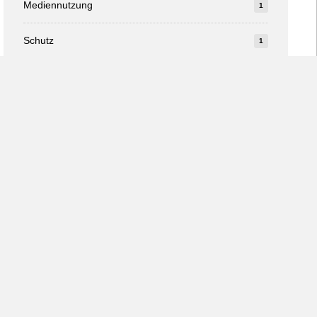
Mediennutzung
1
Schutz
1
Studie
1
v