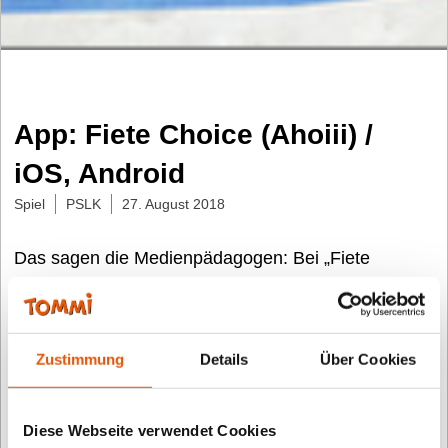
App: Fiete Choice (Ahoiii) /
iOS, Android
Spiel
PSLK
27. August 2018
Das sagen die Medienpädagogen: Bei „Fiete
Choice“ hatten die testenden Kinder ganz
unterschiedliche Ideen, wie sie das Spiel mit 100
Leveln mit mehreren Spielern bestreiten können:
Zustimmung
Details
Über Cookies
Entweder wurde gegen-einander oder aber mit
gegenseitiger Unterstützung um jeden Stern
gekämpft, was mit ansteigendem Level nicht immer
Diese Webseite verwendet Cookies