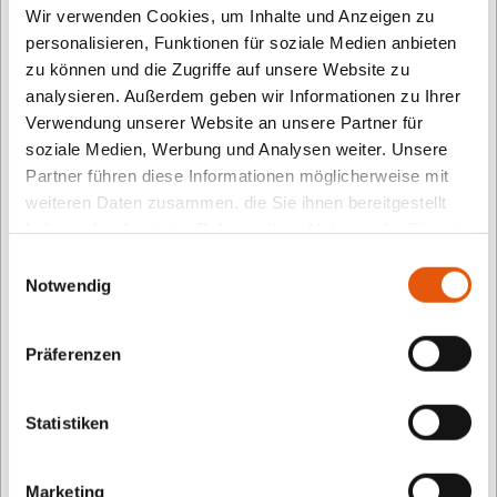
ganz so leicht war. Hier wechseln die
Wir verwenden Cookies, um Inhalte und Anzeigen zu
personalisieren, Funktionen für soziale Medien anbieten
Unterscheidungskriterien in jeder Aufgabe, denn
zu können und die Zugriffe auf unsere Website zu
wenn es in einer Spielrunde noch darum ging, den
analysieren. Außerdem geben wir Informationen zu Ihrer
größten Fisch zu finden, so kann es sein, dass sie in
Verwendung unserer Website an unsere Partner für
der nächsten Runde den Fisch finden mussten, der
soziale Medien, Werbung und Analysen weiter. Unsere
gegen den Strom schwamm. Doch mit kleinen Hilfen
Partner führen diese Informationen möglicherweise mit
weiteren Daten zusammen, die Sie ihnen bereitgestellt
gelang den Kindern die kognitive Umstellung auf
haben oder die sie im Rahmen Ihrer Nutzung der Dienste
andere Formen, Tiere und weitere Gegenstände
gesammelt haben.
Einwilligungsauswahl
sowie auf verschiedene Unterscheidungskriterien
Notwendig
sehr schnell und die jungen Spieltester waren sehr
motiviert.
Präferenzen
Statistiken
Über TOMMI
TOMMI.kids ist die Landingpage für alle Aktivitäten
Marketing