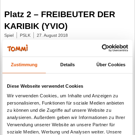
Platz 2 – FREIBEUTER DER
KARIBIK (YVIO)
Spiel
PSLK
27. August 2018
„Innovative Mischung: Das interaktive Brettspiel
bringt die Familie zurück an den Tisch. Gemeinsam
Zustimmung
Details
Über Cookies
gehen die Mitspieler auf einer Karibik-Karte gegen
Piraten vor. Dabei fördert das Spiel ganz nebenbei
Kombinationsvermögen und strategisches Denken.
Diese Webseite verwendet Cookies
Die Yvio-Konsole bringt mit der passenden Sound-
Wir verwenden Cookies, um Inhalte und Anzeigen zu
personalisieren, Funktionen für soziale Medien anbieten
Kulisse Abenteuer-Atmosphäre ins Spiel und sorgt
zu können und die Zugriffe auf unsere Website zu
immer wieder für überraschende Ereignisse.“
analysieren. Außerdem geben wir Informationen zu Ihrer
Verwendung unserer Website an unsere Partner für
soziale Medien, Werbung und Analysen weiter. Unsere