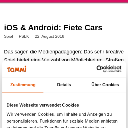
iOS & Android: Fiete Cars
Spiel
PSLK
22. August 2018
Das sagen die Medienpädagogen: Das sehr kreative
Spiel bietet eine Vielzahl von Möglichkeiten, Straßen
zu gestalten, egal ob Autobahnen, Holzbrücken oder
einfache Asphaltstraßen. Dann geht es los: Autos
fliegen über Rampen und lassen sich drehen.
Zustimmung
Details
Über Cookies
Figuren, Autos und Straßentypen sind frei wählbar.
Mit einer Fülle unterschiedlicher Automodelle
Diese Webseite verwendet Cookies
müssen Hindernisse überwunden und Levels
Wir verwenden Cookies, um Inhalte und Anzeigen zu
gemeistert werden. Es macht viel Spaß, beim Bauen
personalisieren, Funktionen für soziale Medien anbieten
die Fantasie walten zu lassen und die jeweiligen
zu können und die Zugriffe auf unsere Website zu