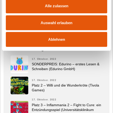
Zu diesen Angeboten zählen der renommierte
Alle zulassen
Deutsche Kindersoftwarepreis TOMMI, der digitale
Kitapreis TOMMI für die frühkindliche
Medienbildung und das neue und informative
Auswahl erlauben
TOMMI-Magazin.
Ablehnen
Letzte Beiträge
17. Oktober. 2022
SONDERPREIS: Edurino – erstes Lesen &
Schreiben (Edurino GmbH)
17. Oktober. 2022
Platz 2 – Willi und die Wunderkröte (Tivola
Games)
17. Oktober. 2022
Platz 3 – Inflammania 2 – Fight to Cure: ein
Entzündungsspiel (Universitätsklinikum