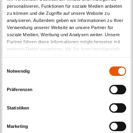
personalisieren, Funktionen für soziale Medien anbieten
namhafter Hersteller. Koop-Modus und Crossplay
zu können und die Zugriffe auf unsere Website zu
ermöglichen es uns, mit jedem*r beliebigen
analysieren. Außerdem geben wir Informationen zu Ihrer
Freund*in zusammen zu farmen oder die große
Verwendung unserer Website an unsere Partner für
Open-World zu erkunden. Vorteilhaft für alle, die das
soziale Medien, Werbung und Analysen weiter. Unsere
Spiel schon kennen, denn einsteigerfreundlich ist
Partner führen diese Informationen möglicherweise mit
weiteren Daten zusammen, die Sie ihnen bereitgestellt
„Landwirtschafts-Simulator 22“ wie auch die
haben oder die sie im Rahmen Ihrer Nutzung der Dienste
Vorgängerteile nicht. Wie bei allen realistischen
gesammelt haben.
Einwilligungsauswahl
Simulationen muss man alle Fähigkeiten erlernen,
Notwendig
dann aber hat man großen Spaß daran.
Präferenzen
Über TOMMI
Statistiken
TOMMI.kids ist die Landingpage für alle Aktivitäten
des TOMMI und richtet sich an Eltern,
Marketing
pädagogische Fachkräfte, Bibliotheken und