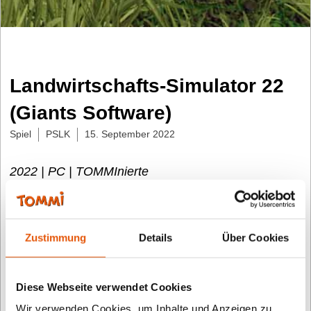
Landwirtschafts-Simulator 22
(Giants Software)
Spiel
PSLK
15. September 2022
2022 | PC | TOMMInierte
Das sagt die Fachjury:
Im neuen Landwirtschafts-Simulator-Teil können wir
Zustimmung
Details
Über Cookies
wieder in aller Ruhe Farmen und Felder
bewirtschaften. Auch dieser Teil des
Diese Webseite verwendet Cookies
Simulationsspiel punktet durch einen großen
Fuhrpark an landwirtschaftlichen Maschinen
Wir verwenden Cookies, um Inhalte und Anzeigen zu