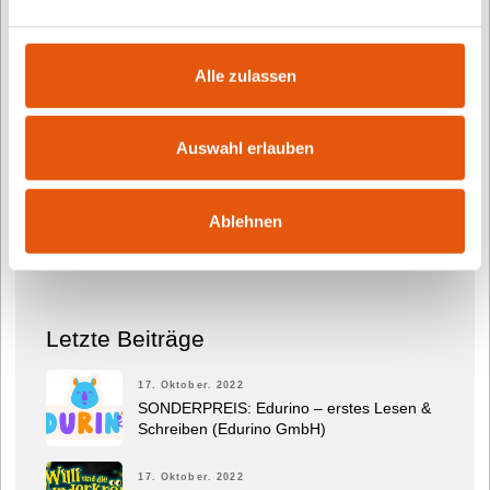
Multiplikatoren. Im Mittelpunkt stehen dabei
erfolgreich durchgeführte Events für Kinder und
Alle zulassen
Jugendliche- mit ernsthafter Partizipation, konkreter
Medienkompetenzvermittlung und sehr viel Spaß.
Zu diesen Angeboten zählen der renommierte
Auswahl erlauben
Deutsche Kindersoftwarepreis TOMMI, der digitale
Kitapreis TOMMI für die frühkindliche
Ablehnen
Medienbildung und das neue und informative
TOMMI-Magazin.
Letzte Beiträge
17. Oktober. 2022
SONDERPREIS: Edurino – erstes Lesen &
Schreiben (Edurino GmbH)
17. Oktober. 2022