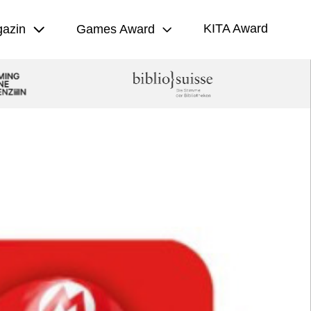
KITA Award
azin
Games Award