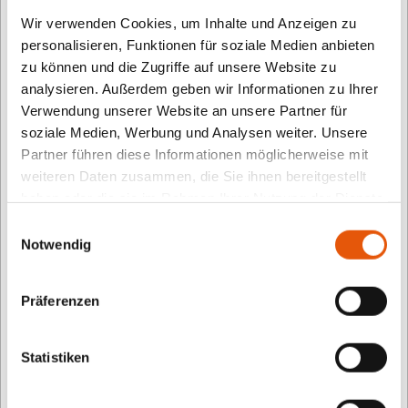
Spieler*innen Instrumente bauen. Wo fängt man da
Wir verwenden Cookies, um Inhalte und Anzeigen zu
an? Erst werden die Löcher in die Blockflöte
personalisieren, Funktionen für soziale Medien anbieten
gebohrt, dann können die Einzelteile
zu können und die Zugriffe auf unsere Website zu
analysieren. Außerdem geben wir Informationen zu Ihrer
zusammengefügt werden. Papagei Glissandra
Verwendung unserer Website an unsere Partner für
schließlich schult das Gehör. Die App vermittelt
soziale Medien, Werbung und Analysen weiter. Unsere
kindgerecht und spielerisch solide Grundkenntnisse
Partner führen diese Informationen möglicherweise mit
rund um bekannte Instrumente und macht Lust auf
weiteren Daten zusammen, die Sie ihnen bereitgestellt
die faszinierende Welt der Musik. „musiculum“ ist
haben oder die sie im Rahmen Ihrer Nutzung der Dienste
gesammelt haben.
besonders für Kinder interessant, die sich für Musik
Einwilligungsauswahl
Notwendig
begeistern oder selbst ein Instrument spielen. Mit
verschiedenen Minispielen zu Streich-, Blas- oder
Präferenzen
Schlaginstrumenten.
Statistiken
Über TOMMI