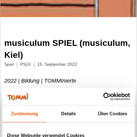
musiculum SPIEL (musiculum,
Kiel)
Spiel
PSLK
15. September 2022
2022 | Bildung | TOMMInierte
Das sagt die Fachjury:
In der Musikwerkstatt „musiculum“ treffen Kinder auf
Zustimmung
Details
Über Cookies
den Affen Fragmento, der ihnen mit seinen
Spielkarten knifflige Rätsel aufgibt. Elefant
Bombastico hat allerlei Material dabei, aus dem die
Diese Webseite verwendet Cookies