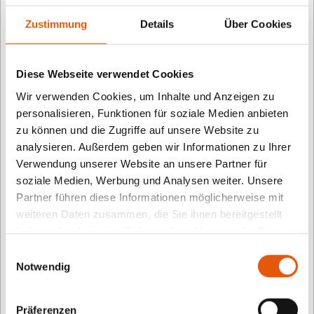
Platz, weil es ein echtes Escape-Room-Spiel mit
Zustimmung
Details
Über Cookies
großem Nervenkitzel ist. Darin müssen wir einen
gefährlichen Hacker aufhalten, bevor er die Stadt
übernimmt. Erst entkommen wir aus einem
Diese Webseite verwendet Cookies
verschlossenen Haus, dann retten wir die Eltern,
Wir verwenden Cookies, um Inhalte und Anzeigen zu
personalisieren, Funktionen für soziale Medien anbieten
bevor wir den Hacker schließlich stoppen. Dabei
zu können und die Zugriffe auf unsere Website zu
haben wir eine ganze Menge über Cyber-
analysieren. Außerdem geben wir Informationen zu Ihrer
Kriminalität und Sicherheit im Netz gelernt. Es hat
Verwendung unserer Website an unsere Partner für
uns inspiriert, besser auf unsere persönlichen Daten
soziale Medien, Werbung und Analysen weiter. Unsere
zu achten und vorsichtiger Im Internet zu sein.
Partner führen diese Informationen möglicherweise mit
weiteren Daten zusammen, die Sie ihnen bereitgestellt
haben oder die sie im Rahmen Ihrer Nutzung der Dienste
Das sagt die Fachjury:
Dieses Spiel des
gesammelt haben.
Einwilligungsauswahl
Bundesministeriums für Bildung und Forschung
Notwendig
behandelt das wichtige Thema Cybersicherheit. Es
ist im Stil eines Point-and-Click-Adventures gestaltet
Präferenzen