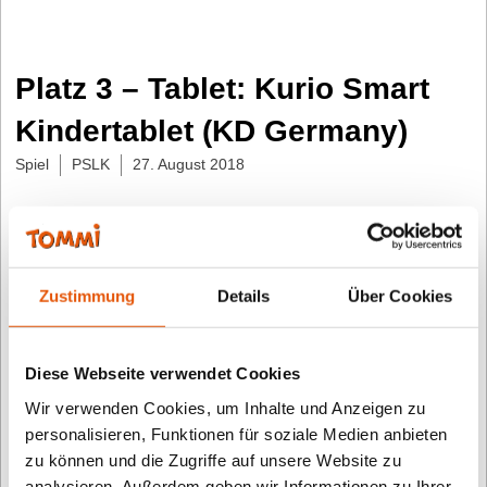
Platz 3 – Tablet: Kurio Smart
Kindertablet (KD Germany)
Spiel
PSLK
27. August 2018
Das sagt die Kinderjury: „Kurio Smart Kindertablet“
gewinnt den TOMMI 2015, weil es ein tolles und
sehr stabiles Tablet ist. Es ist leicht zu bedienen und
Zustimmung
Details
Über Cookies
wir müssen damit auch nicht an einem festen Platz
sitzen. Dass es eine Tastatur hat, gefiel uns
Diese Webseite verwendet Cookies
besonders gut. Und dass es so viele Möglichkeiten
Wir verwenden Cookies, um Inhalte und Anzeigen zu
wie ein ganz normales Tablet hat. In einem Spiel
personalisieren, Funktionen für soziale Medien anbieten
mussten wir uns zum Beispiel auch bewegen und
zu können und die Zugriffe auf unsere Website zu
Sport treiben. Wir können es als sehr tolle
analysieren. Außerdem geben wir Informationen zu Ihrer