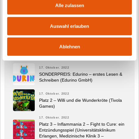
Alle zulassen
Deutsche Kindersoftwarepreis TOMMI, der digitale
Kitapreis TOMMI für die frühkindliche
Medienbildung und das neue und informative
Auswahl erlauben
TOMMI-Magazin.
Ablehnen
Letzte Beiträge
17. Oktober. 2022
SONDERPREIS: Edurino – erstes Lesen &
Schreiben (Edurino GmbH)
17. Oktober. 2022
Platz 2 – Willi und die Wunderkröte (Tivola
Games)
17. Oktober. 2022
Platz 3 – Inflammania 2 – Fight to Cure: ein
Entzündungsspiel (Universitätsklinikum
Erlangen, Medizinische Klinik 3 –