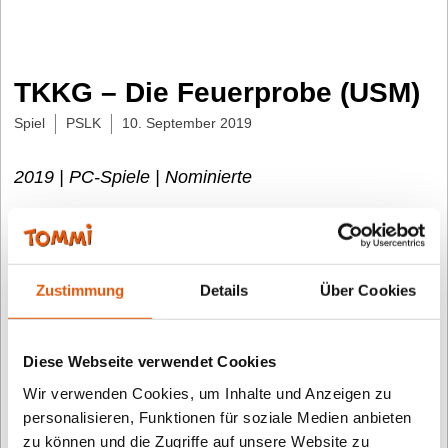
TKKG – Die Feuerprobe (USM)
Spiel
PSLK
10. September 2019
2019 | PC-Spiele | Nominierte
Das sagt die Fachjury: Ein neuer Fall für Tim, Karl,
Klößchen und Gaby, kurz TKKG. Die vier Freunde
werden von Emil gebeten, dem Gerücht
Zustimmung
Details
Über Cookies
nachzugehen, wonach im Internat Schüler
eingeschüchtert und erpresst werden. Was hat es
Diese Webseite verwendet Cookies
mit einer sogenannten Schülerwehr namens
Wir verwenden Cookies, um Inhalte und Anzeigen zu
„Schutzengel“ auf sich? Die Geschichte des neuen
personalisieren, Funktionen für soziale Medien anbieten
TKKG-Spiels „Die Feuerprobe“ ist spannend, das
zu können und die Zugriffe auf unsere Website zu