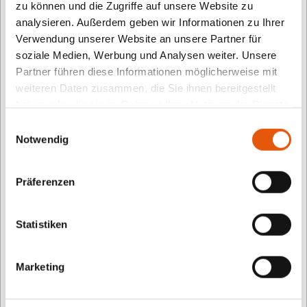
zu können und die Zugriffe auf unsere Website zu
Zusammenarbeit mit der Auerbach Stiftung und dem
analysieren. Außerdem geben wir Informationen zu Ihrer
Medienpädagogen Prof. Dr. Stefan Aufenanger von
Verwendung unserer Website an unsere Partner für
der Universität Mainz werden erprobte und
soziale Medien, Werbung und Analysen weiter. Unsere
Partner führen diese Informationen möglicherweise mit
praxistaugliche Konzepte zum Einsatz digitaler
weiteren Daten zusammen, die Sie ihnen bereitgestellt
Medien in Kitas gesucht, die vorbildhaft anderen
haben oder die sie im Rahmen Ihrer Nutzung der Dienste
Einrichtungen nutzen können.
gesammelt haben.
Einwilligungsauswahl
Notwendig
Die drei Gewinner erhalten für ihre Einrichtung einen
insgesamt mit 1500 Euro dotierten Geldpreis.
Präferenzen
Die Preisverleihung erfolgt am auf dem Kita-
Onlinekongress 2024
Statistiken
Marketing
Informationen zur