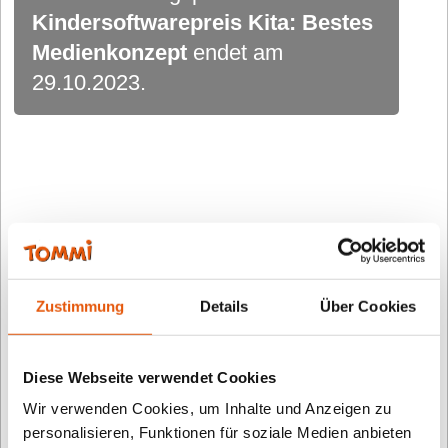
Kindersoftwarepreis Kita: Bestes
Medienkonzept
endet am
29.10.2023.
Was können Kitas 2023
einreichen?
Zustimmung
Details
Über Cookies
TOMMI IN KITAS
Der "Förderpreis Kindergarten" heißt ab sofort
Diese Webseite verwendet Cookies
TOMMI Kindersoftwarepreis Kita: Bestes
Wir verwenden Cookies, um Inhalte und Anzeigen zu
Medienkonzept
. Diese
wichtige Auszeichnung gibt
personalisieren, Funktionen für soziale Medien anbieten
es für gute Digitalkonzepte in Kindergärten: In