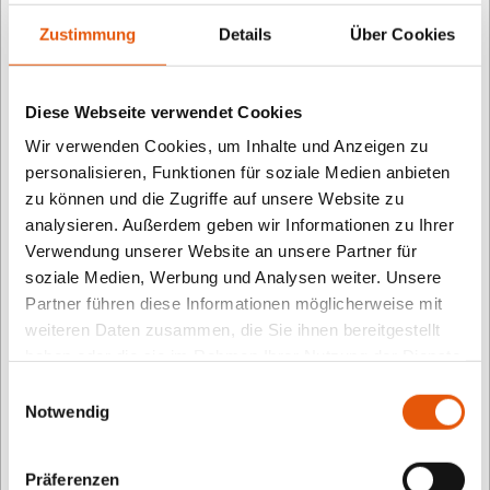
kümmern. Wenn wir uns gut um sie gekümmert
Zustimmung
Details
Über Cookies
haben, entwickeln sich die Bitzees weiter. Es macht
großen Spaß und ist vor allem für nebenher
geeignet. Das Spielzeug ist richtig süß gemacht und
Diese Webseite verwendet Cookies
rein technisch sieht das auch irgendwie verrückt
Wir verwenden Cookies, um Inhalte und Anzeigen zu
personalisieren, Funktionen für soziale Medien anbieten
aus. Und man kann so viel mit so wenig erreichen.
zu können und die Zugriffe auf unsere Website zu
analysieren. Außerdem geben wir Informationen zu Ihrer
Verwendung unserer Website an unsere Partner für
soziale Medien, Werbung und Analysen weiter. Unsere
Das sagt die Fachjury:
Das erste Aufklappen der
Partner führen diese Informationen möglicherweise mit
Bitzee-Box und das Betrachten des
weiteren Daten zusammen, die Sie ihnen bereitgestellt
hologrammartigen Hündchens sind ein besonderes
haben oder die sie im Rahmen Ihrer Nutzung der Dienste
gesammelt haben.
Spielerlebnis. Ältere Nutzer werden sich an ein
Einwilligungsauswahl
Notwendig
Tamagotchi erinnert fühlen, jedoch mit dem
Unterschied, dass man das digitale Haustier, das
Bitzee bietet, auch streicheln kann. Mit sanften
Präferenzen