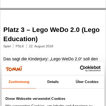
Platz 3 – Lego WeDo 2.0 (Lego
Education)
Spiel
PSLK
22. August 2018
Das sagt die Kinderjury: „Lego WeDo 2.0“ soll den
TOMMI gewinnen, weil Program-mierer ein toller
Beruf ist und wir damit spielerisch richtiges
Programmieren lernen. Natürlich macht uns das
Zustimmung
Details
Über Cookies
Bauen mit Lego und den vielen Teilen besonders
viel Spaß. Wir konnten nach Anleitung loslegen oder
Diese Webseite verwendet Cookies
eigene Entwürfe frei nach Fantasie bauen. Beim
Wir verwenden Cookies, um Inhalte und Anzeigen zu