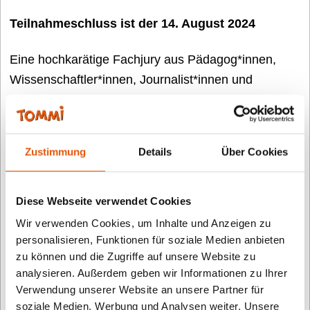
Teilnahmeschluss ist der 14. August 2024
Eine hochkarätige Fachjury aus Pädagog*innen,
Wissenschaftler*innen, Journalist*innen und
Bildungsexpert*innen wird über die Nominierungen
der besten Titel entscheiden. Im Anschluss werden
dann Kinder- und Jugendjurys in rund 50
Zustimmung
Details
Über Cookies
Öffentlichen Bibliotheken in Deutschland, Österreich
und der Schweiz diese nominierten Spiele testen.
Diese Webseite verwendet Cookies
Auch in diesem Jahr steht der Preis wieder unter der
Wir verwenden Cookies, um Inhalte und Anzeigen zu
Schirmherrschaft der Bundesfamilienministerin Lisa
personalisieren, Funktionen für soziale Medien anbieten
Paus.
zu können und die Zugriffe auf unsere Website zu
analysieren. Außerdem geben wir Informationen zu Ihrer
Verwendung unserer Website an unsere Partner für
Kinder- und Jugendjury 2024 gesucht
soziale Medien, Werbung und Analysen weiter. Unsere