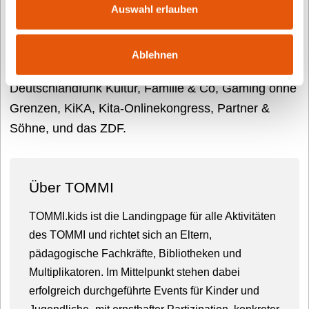
Herausgeber des TOMMI ist das Büro für
Auswahl erlauben
Kindermedien FEIBEL.DE in Berlin. Partner des
Preises sind der Verein Biblioplay!, biblio}suisse, der
Ablehnen
Deutsche Bibliotheksverband e.V. (dbv),
Deutschlandfunk Kultur, Familie & Co, Gaming ohne
Grenzen, KiKA, Kita-Onlinekongress, Partner &
Söhne, und das ZDF.
Über TOMMI
TOMMI.kids ist die Landingpage für alle Aktivitäten
des TOMMI und richtet sich an Eltern,
pädagogische Fachkräfte, Bibliotheken und
Multiplikatoren. Im Mittelpunkt stehen dabei
erfolgreich durchgeführte Events für Kinder und
Jugendliche- mit ernsthafter Partizipation, konkreter